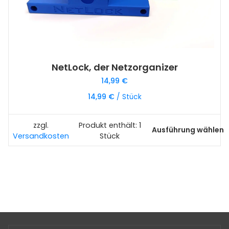
NetLock, der Netzorganizer
14,99
€
14,99
€
/
Stück
zzgl.
Produkt enthält: 1
Ausführung wählen
Dieses
Versandkosten
Stück
Produkt
weist
mehrere
Varianten
auf.
Die
Optionen