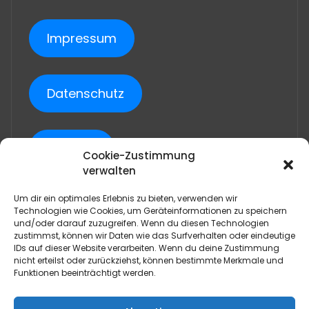
können
auf
Impressum
der
Produktseite
gewählt
werden
Datenschutz
Cookies
Cookie-Zustimmung
verwalten
Um dir ein optimales Erlebnis zu bieten, verwenden wir
AGB
Technologien wie Cookies, um Geräteinformationen zu speichern
und/oder darauf zuzugreifen. Wenn du diesen Technologien
zustimmst, können wir Daten wie das Surfverhalten oder eindeutige
IDs auf dieser Website verarbeiten. Wenn du deine Zustimmung
Widerruf/Storno
nicht erteilst oder zurückziehst, können bestimmte Merkmale und
Funktionen beeinträchtigt werden.