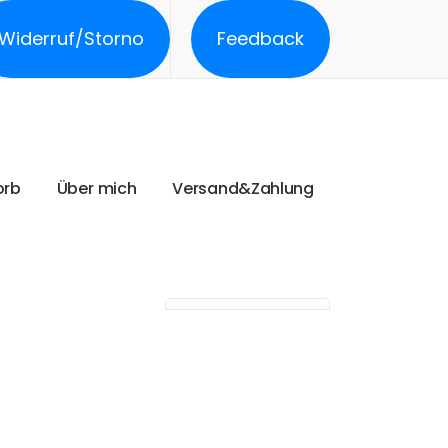
Widerruf/Storno
Feedback
o
r
b
Ü
b
e
r
m
i
c
h
V
e
r
s
a
n
d
&
Z
a
h
l
u
n
g