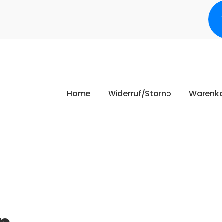
H
o
m
e
W
i
d
e
r
r
u
f
/
S
t
o
r
n
o
W
a
r
e
n
k