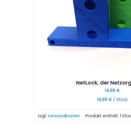
NetLock, der Netzor
14,99
€
14,99
€
/
Stück
zzgl.
Versandkosten
Produkt enthält: 1
Stü
Dieses
Produkt