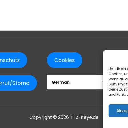
e
en
n
nschutz
Cookies
seite
Um dir ein 
Cookies, u
Wenn du di
rruf/Storno
Surfverhalt
deine Zust
und Funkti
Akzep
Copyright © 2026 TTZ-Keye.de